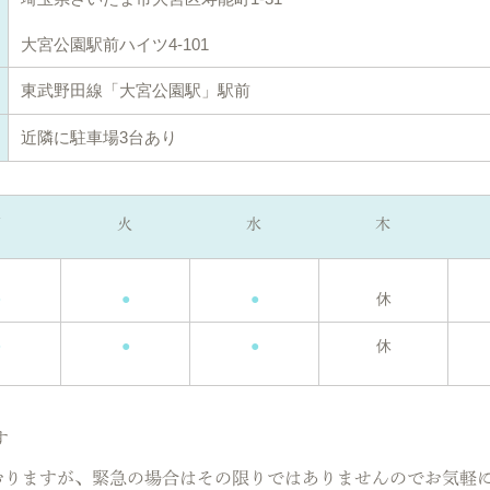
大宮公園駅前ハイツ4-101
東武野田線「大宮公園駅」駅前
近隣に駐車場3台あり
月
火
水
木
●
●
●
休
●
●
●
休
す
おりますが、緊急の場合はその限りではありませんのでお気軽