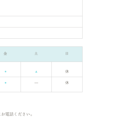
金
土
日
●
▲
休
●
―
休
にお電話ください。