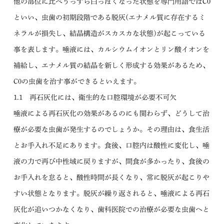
他の部位に比べうっすら白っぽくなった状態を専門用語ではC0
といい、虫歯の初期段階である脱灰(エナメル質に存在するミ
ネラルが損失し、結晶構造がスカスカな状態)が起こっている
事を表します。唾液には、カルシウムイオンとリン酸イオンを
補給し、エナメル質の結晶を新しく形成する効果があるため、
C0の虫歯を治す事ができるといえます。
1.1 再石灰化には、衛生的な口腔環境が必要不可欠
唾液による再石灰化の効果があるのにも関わらず、どうして治
療が必要な虫歯が発生するのでしょうか。その理由は、食生活
とお手入れ不足にあります。食後、口腔内は酸性に変化し、唾
液の力で再び中性域に戻りますが、間食が多かったり、食後の
お手入れを怠ると、酸性時間が長くなり、常に脱灰が起こりや
すい状態となります。脱灰が繰り返されると、唾液による再石
灰化が追いつかなくなり、歯科医院での治療が必要な虫歯へと