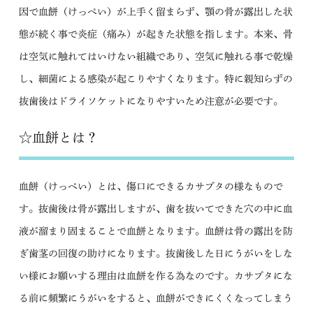
因で血餅（けっぺい）が上手く留まらず、顎の骨が露出した状
態が続く事で炎症（痛み）が起きた状態を指します。本来、骨
は空気に触れてはいけない組織であり、空気に触れる事で乾燥
し、細菌による感染が起こりやすくなります。特に親知らずの
抜歯後はドライソケットになりやすいため注意が必要です。
☆血餅とは？
血餅（けっぺい）とは、傷口にできるカサブタの様なもので
す。抜歯後は骨が露出しますが、歯を抜いてできた穴の中に血
液が溜まり固まることで血餅となります。血餅は骨の露出を防
ぎ歯茎の回復の助けになります。抜歯後した日にうがいをしな
い様にお願いする理由は血餅を作る為なのです。カサブタにな
る前に頻繁にうがいをすると、血餅ができにくくなってしまう